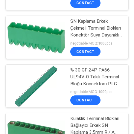
KONTROL
CONTACT
SN Kaplama Erkek
BIZIMLE
Çekmeli Terminal Blokları
ILETIŞIME
Konektör Suya Dayanıklı
GEÇIN
Bakır Alaşımı
negotiable MOQ:1000pcs
CONTACT
BIR
% 30 GF 24P PA66
TEKLIF
UL94V-0 Takılı Terminal
ISTEĞI
Bloğu Konnektörü PLC
için 5.08mm
negotiable MOQ:1000pcs
SITE
CONTACT
HARITASI
Kulaklık Terminal Blokları
Bağlayıcı Erkek SN
PRIVACY
Kaplama 3.5mm R / A