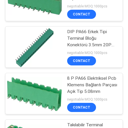
DIP PA66
POLICY
negotiable MOQ:1000pcs
CONTACT
DIP PA66 Erkek Tipi
Terminal Bloğu
Konektörü 3.5mm 20P
PM350-1SXXASM1
negotiable MOQ:1000pcs
CONTACT
8 P PA66 Elektriksel Pcb
Klemens Bağlantı Parçası
Açık Tip 5.08mm
negotiable MOQ:1000pcs
CONTACT
Takılabilir Terminal