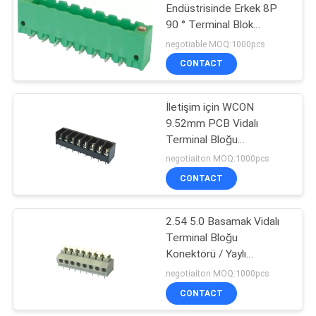
Endüstrisinde Erkek 8P
90 ° Terminal Blok
Konnektörü 5.08mm
negotiable MOQ:1000pcs
CONTACT
İletişim için WCON
9.52mm PCB Vidalı
Terminal Bloğu
Konektörü Takılabilir Tip
negotiaiton MOQ:1000pcs
CONTACT
2.54 5.0 Basamak Vidalı
Terminal Bloğu
Konektörü / Yaylı
Terminal Bloğu
negotiaiton MOQ:1000pcs
CONTACT