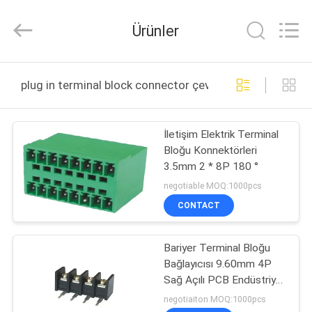
ELECTRONICS
(
GUANGDONG)
Ürünler
CO.,
LTD.
All
Rights
Reserved.
EV
plug in terminal block connector çevrimiçi üretim
ÜRÜN:%
İletişim Elektrik Terminal
S
Bloğu Konnektörleri
3.5mm 2 * 8P 180 °
HAKKIMIZDA
negotiable MOQ:1000pcs
CONTACT
FABRIKA
Bariyer Terminal Bloğu
TURU
Bağlayıcısı 9.60mm 4P
Sağ Açılı PCB Endüstriyel
KALITE
otomasyon
negotiaiton MOQ:1000pcs