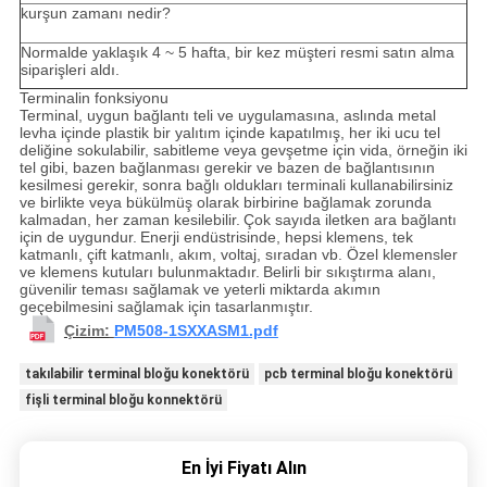
kurşun zamanı nedir?
Normalde yaklaşık 4 ~ 5 hafta, bir kez müşteri resmi satın alma
siparişleri aldı.
Terminalin fonksiyonu
Terminal, uygun bağlantı teli ve uygulamasına, aslında metal
levha içinde plastik bir yalıtım içinde kapatılmış, her iki ucu tel
deliğine sokulabilir, sabitleme veya gevşetme için vida, örneğin iki
tel gibi, bazen bağlanması gerekir ve bazen de bağlantısının
kesilmesi gerekir, sonra bağlı oldukları terminali kullanabilirsiniz
ve birlikte veya bükülmüş olarak birbirine bağlamak zorunda
kalmadan, her zaman kesilebilir.
Çok sayıda iletken ara bağlantı
için de uygundur.
Enerji endüstrisinde, hepsi klemens, tek
katmanlı, çift katmanlı, akım, voltaj, sıradan vb. Özel klemensler
ve klemens kutuları bulunmaktadır.
Belirli bir sıkıştırma alanı,
güvenilir teması sağlamak ve yeterli miktarda akımın
geçebilmesini sağlamak için tasarlanmıştır.
Çizim:
PM508-1SXXASM1.pdf
takılabilir terminal bloğu konektörü
pcb terminal bloğu konektörü
fişli terminal bloğu konnektörü
En İyi Fiyatı Alın