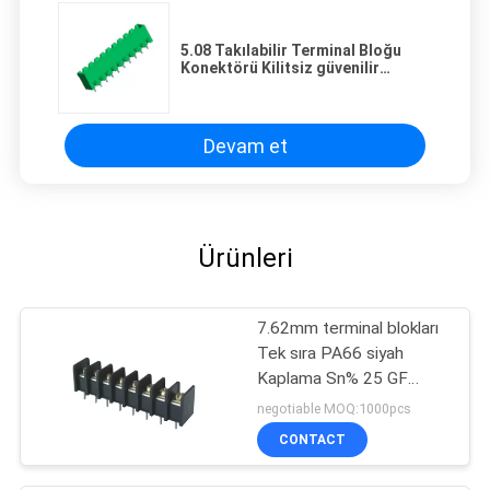
5.08 Takılabilir Terminal Bloğu
Konektörü Kilitsiz güvenilir
kontak
Devam et
Ürünleri
7.62mm terminal blokları
Tek sıra PA66 siyah
Kaplama Sn% 25 GF
UL94V-0 Pirinç
negotiable MOQ:1000pcs
CONTACT