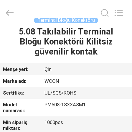
ELECTRONICS
(
GUANGDONG)
CO.,
LTD.
Terminal Bloğu Konektörü
All
Rights
Reserved.
5.08 Takılabilir Terminal
EV
Bloğu Konektörü Kilitsiz
ÜRÜN:%
güvenilir kontak
S
Menşe yeri:
Çin
HAKKIMIZDA
Marka adı:
WCON
Sertifika:
UL/SGS/ROHS
FABRIKA
Model
PM508-1SXXASM1
TURU
numarası:
Min sipariş
1000pcs
KALITE
miktarı: