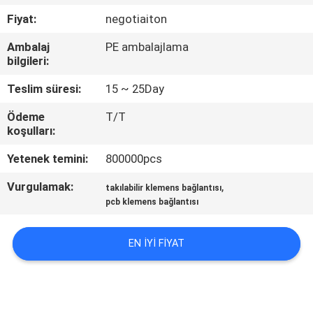
KONTROL
Fiyat:
negotiaiton
Ambalaj
PE ambalajlama
BIZIMLE
bilgileri:
ILETIŞIME
Teslim süresi:
15 ~ 25Day
GEÇIN
Ödeme
T/T
koşulları:
BIR
Yetenek temini:
800000pcs
TEKLIF
Vurgulamak:
,
takılabilir klemens bağlantısı
ISTEĞI
pcb klemens bağlantısı
SITE
EN IYI FIYAT
HARITASI
PRIVACY